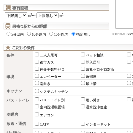
2
2
m
〜
m
※CTRL+Cli
5分以内
10分以内
15分以内
指定無し
条件
二人入居可
ペット相談
都市ガス
即入居可
仲介手数料ゼロ
敷礼ゼロゼロ対応
環境
エレベーター
角部屋
南向き
最上階
キッチン
システムキッチン
バス・トイレ
バス・トイレ別
追い焚き
室内洗濯機置場
温水洗浄便座
冷暖房
エアコン
放送・通信
CATV
インターネット