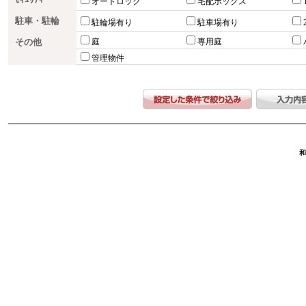
ｾｷｭﾘﾃｨｰ
オートロック
宅配ボックス
駐車・駐輪
駐輪場有り
駐車場有り
その他
庭
専用庭
管理物件
和