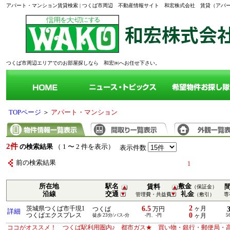
アパート・マンション賃貸検索 | つくば市周辺 不動産情報サイト 和宏株式会社 賃貸（ア
つくば市周辺エリアでのお部屋探しなら 和宏㈱へお任せ下さい。
TOPページ
＞
アパート・マンション
2件
の検索結果
（ 1 〜 2 件を表示）
表示件数
前の検索結果
1
所在地
駅名
敷金
賃料
（保証金）
沿線
交通
礼金
管理費・共益費
（敷引）
専
2
6.5
茨城県つくば市千現1
ヶ月
つくば
万円
詳細
0
つくばエクスプレス
徒歩 23分/バス-分
-円、-円
ヶ月
5
ココがオススメ！ つくば駅利用圏内♪ 都市ガス★ 買い物・銀行・郵便局・高