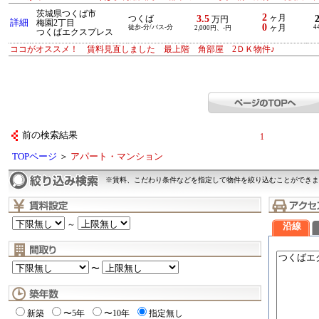
茨城県つくば市
2
3.5
ヶ月
つくば
万円
詳細
梅園2丁目
0
徒歩-分/バス-分
ヶ月
4
2,000円、-円
つくばエクスプレス
ココがオススメ！ 賃料見直しました 最上階 角部屋 2ＤＫ物件♪
前の検索結果
1
TOPページ
＞
アパート・マンション
※賃料、こだわり条件などを指定して物件を絞り込むことができま
～
沿線
〜
新築
〜5年
〜10年
指定無し