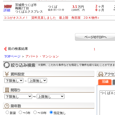
茨城県つくば市
2
3.5
ヶ月
つくば
万円
梅園2丁目
0
詳細
徒歩-分/バス-分
ヶ月
4
2,000円、-円
つくばエクスプレス
ココがオススメ！ 賃料見直しました 最上階 角部屋 2ＤＫ物件♪
前の検索結果
1
TOPページ
＞
アパート・マンション
※賃料、こだわり条件などを指定して物件を絞り込むことができま
～
沿線
〜
新築
〜5年
〜10年
指定無し