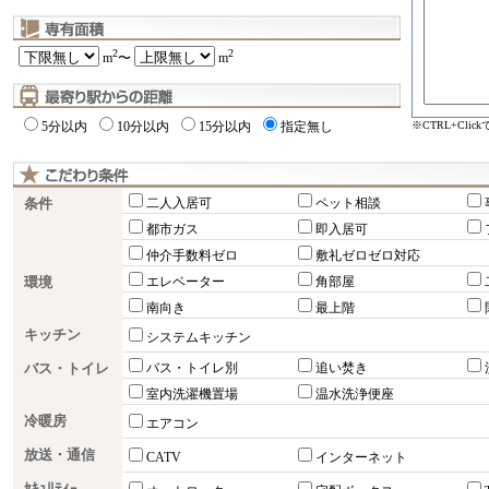
2
2
m
〜
m
※CTRL+Cli
5分以内
10分以内
15分以内
指定無し
条件
二人入居可
ペット相談
都市ガス
即入居可
仲介手数料ゼロ
敷礼ゼロゼロ対応
環境
エレベーター
角部屋
南向き
最上階
キッチン
システムキッチン
バス・トイレ
バス・トイレ別
追い焚き
室内洗濯機置場
温水洗浄便座
冷暖房
エアコン
放送・通信
CATV
インターネット