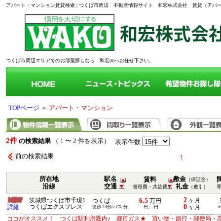
アパート・マンション賃貸検索 | つくば市周辺 不動産情報サイト 和宏株式会社 賃貸（ア
つくば市周辺エリアでのお部屋探しなら 和宏㈱へお任せ下さい。
TOPページ
＞
アパート・マンション
2件
の検索結果
（ 1 〜 2 件を表示）
表示件数
前の検索結果
1
所在地
駅名
敷金
賃料
（保証金）
沿線
交通
礼金
管理費・共益費
（敷引）
2
6.5
茨城県つくば市千現1
ヶ月
つくば
万円
0
詳細
つくばエクスプレス
徒歩 23分/バス-分
-円、-円
ヶ月
5
ココがオススメ！ つくば駅利用圏内♪ 都市ガス★ 買い物・銀行・郵便局・高