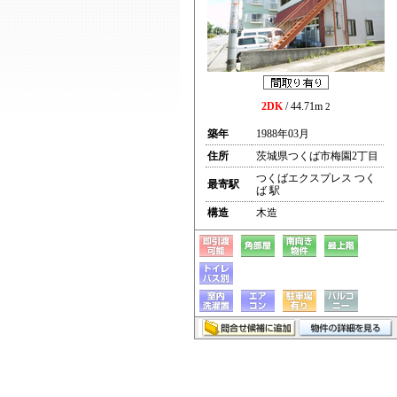
2DK
/ 44.71m
2
築年
1988年03月
住所
茨城県つくば市梅園2丁目
つくばエクスプレス つく
最寄駅
ば 駅
構造
木造