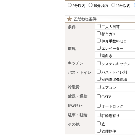
5分以内
10分以内
15分以内
条件
二人入居可
都市ガス
仲介手数料ゼロ
環境
エレベーター
南向き
キッチン
システムキッチン
バス・トイレ
バス・トイレ別
室内洗濯機置場
冷暖房
エアコン
放送・通信
CATV
ｾｷｭﾘﾃｨｰ
オートロック
駐車・駐輪
駐輪場有り
その他
庭
管理物件