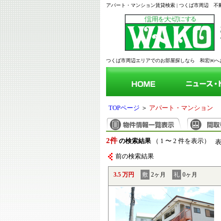
アパート・マンション賃貸検索 | つくば市周辺 
つくば市周辺エリアでのお部屋探しなら 和宏㈱
TOPページ
＞
アパート・マンション
2件
の検索結果
（ 1 〜 2 件を表示）
前の検索結果
3.5 万円
敷
2ヶ月
礼
0ヶ月