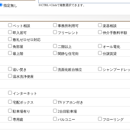
※CTRL+Clickで複数選択できます。
指定無し
ペット相談
事務所利用可
楽器相談
即入居可
フリーレント
仲介手数料半額
敷礼ゼロゼロ対応
角部屋
二階以上
オール電化
最上階
閑静な住宅街
分譲賃貸
追い焚き
洗面化粧台独立
シャンプードレ
温水洗浄便座
インターネット
宅配ボックス
TVドアホン付き
駐車場有り
2台目駐車場
専用庭
バルコニー
フローリング