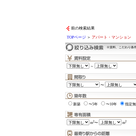
前の検索結果
TOPページ
＞
アパート・マンション
※賃料、こだわり条
～
〜
新築
〜5年
〜10年
指定無
2
2
m
〜
m