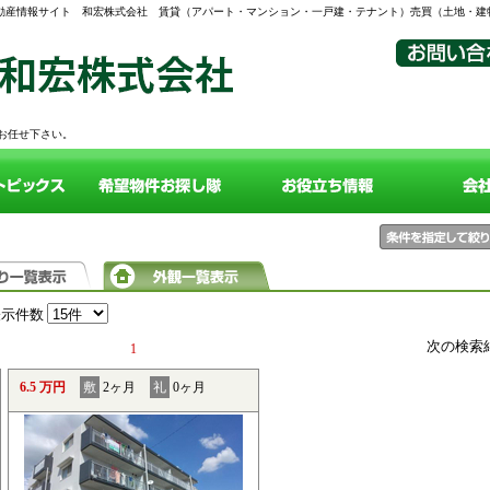
不動産情報サイト 和宏株式会社 賃貸（アパート・マンション・一戸建・テナント）売買（土地・建
へお任せ下さい。
表示件数
次の検索
1
6.5 万円
敷
2ヶ月
礼
0ヶ月