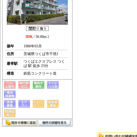
3DK
/ 56.00m
2
築年
1986年03月
住所
茨城県つくば市千現1
つくばエクスプレス つく
最寄駅
ば 駅 徒歩 23分
構造
鉄筋コンクリート造