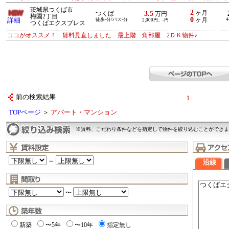
茨城県つくば市
2
3.5
ヶ月
つくば
万円
梅園2丁目
0
詳細
徒歩-分/バス-分
ヶ月
4
2,000円、-円
つくばエクスプレス
ココがオススメ！ 賃料見直しました 最上階 角部屋 2ＤＫ物件♪
前の検索結果
1
TOPページ
＞
アパート・マンション
※賃料、こだわり条件などを指定して物件を絞り込むことができま
～
沿線
〜
新築
〜5年
〜10年
指定無し