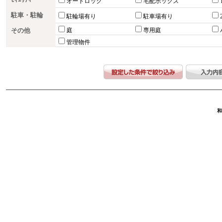
ｾｷｭﾘﾃｨｰ
オートロック
宅配ボックス
駐車・駐輪
駐輪場有り
駐車場有り
その他
庭
専用庭
管理物件
和