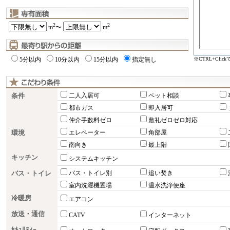
2
2
m
〜
m
※CTRL+Cli
5分以内
10分以内
15分以内
指定無し
条件
二人入居可
ペット相談
都市ガス
即入居可
仲介手数料ゼロ
敷礼ゼロゼロ対応
環境
エレベーター
角部屋
南向き
最上階
キッチン
システムキッチン
バス・トイレ
バス・トイレ別
追い焚き
室内洗濯機置場
温水洗浄便座
冷暖房
エアコン
放送・通信
CATV
インターネット