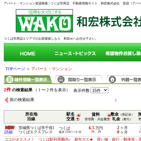
アパート・マンション賃貸検索 | つくば市周辺 不動産情報サイト 和宏株式会社 賃貸（ア
つくば市周辺エリアでのお部屋探しなら 和宏㈱へお任せ下さい。
TOPページ
＞
アパート・マンション
2件
の検索結果
（ 1 〜 2 件を表示）
表示件数
前の検索結果
1
所在地
駅名
敷金
賃料
（保証金）
沿線
交通
礼金
管理費・共益費
（敷引）
2
6.5
茨城県つくば市千現1
ヶ月
つくば
万円
0
詳細
つくばエクスプレス
徒歩 23分/バス-分
-円、-円
ヶ月
5
ココがオススメ！ つくば駅利用圏内♪ 都市ガス★ 買い物・銀行・郵便局・高