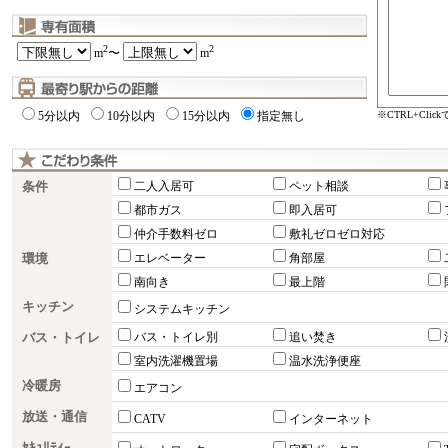
2
2
m
〜
m
※CTRL+Cli
5分以内
10分以内
15分以内
指定無し
条件
二人入居可
ペット相談
都市ガス
即入居可
仲介手数料ゼロ
敷礼ゼロゼロ対応
環境
エレベーター
角部屋
南向き
最上階
キッチン
システムキッチン
バス・トイレ
バス・トイレ別
追い焚き
室内洗濯機置場
温水洗浄便座
冷暖房
エアコン
放送・通信
CATV
インターネット