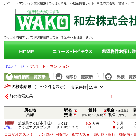
アパート・マンション賃貸検索 | つくば市周辺 不動産情報サイト 和宏株式会社 賃貸（ア
つくば市周辺エリアでのお部屋探しなら 和宏㈱へお任せ下さい。
TOPページ
＞
アパート・マンション
2件
の検索結果
（ 1 〜 2 件を表示）
表示件数
前の検索結果
1
所在地
駅名
敷金
賃料
（保証金）
沿線
交通
礼金
管理費・共益費
（敷引）
2
6.5
茨城県つくば市千現1
ヶ月
つくば
万円
0
詳細
つくばエクスプレス
徒歩 23分/バス-分
-円、-円
ヶ月
5
ココがオススメ！ つくば駅利用圏内♪ 都市ガス★ 買い物・銀行・郵便局・高