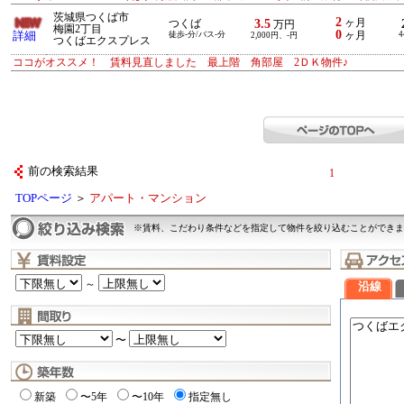
茨城県つくば市
2
3.5
ヶ月
つくば
万円
梅園2丁目
0
詳細
徒歩-分/バス-分
ヶ月
4
2,000円、-円
つくばエクスプレス
ココがオススメ！ 賃料見直しました 最上階 角部屋 2ＤＫ物件♪
前の検索結果
1
TOPページ
＞
アパート・マンション
※賃料、こだわり条件などを指定して物件を絞り込むことができま
～
沿線
〜
新築
〜5年
〜10年
指定無し