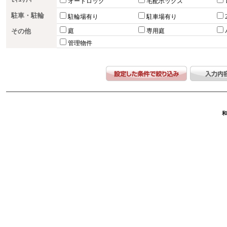
ｾｷｭﾘﾃｨｰ
オートロック
宅配ボックス
駐車・駐輪
駐輪場有り
駐車場有り
その他
庭
専用庭
管理物件
和