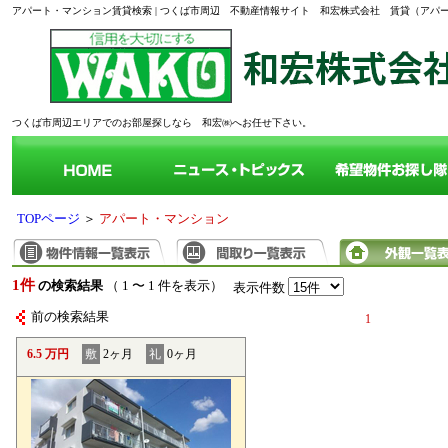
アパート・マンション賃貸検索 | つくば市周辺 不動産情報サイト 和宏株式会社 賃貸（ア
つくば市周辺エリアでのお部屋探しなら 和宏㈱へお任せ下さい。
TOPページ
＞
アパート・マンション
1件
の検索結果
（ 1 〜 1 件を表示）
表示件数
前の検索結果
1
6.5 万円
敷
2ヶ月
礼
0ヶ月