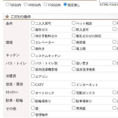
※CTRL+Cli
5分以内
10分以内
15分以内
指定無し
条件
二人入居可
ペット相談
都市ガス
即入居可
仲介手数料ゼロ
敷礼ゼロゼロ対応
環境
エレベーター
角部屋
南向き
最上階
キッチン
システムキッチン
バス・トイレ
バス・トイレ別
追い焚き
室内洗濯機置場
温水洗浄便座
冷暖房
エアコン
放送・通信
CATV
インターネット
ｾｷｭﾘﾃｨｰ
オートロック
宅配ボックス
駐車・駐輪
駐輪場有り
駐車場有り
その他
庭
専用庭
管理物件