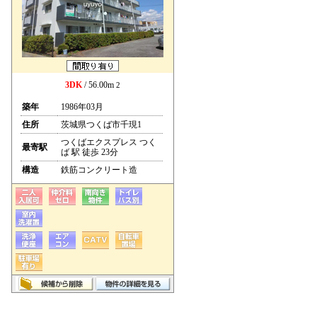
3DK
/ 56.00m
2
築年
1986年03月
住所
茨城県つくば市千現1
つくばエクスプレス つく
最寄駅
ば 駅 徒歩 23分
構造
鉄筋コンクリート造