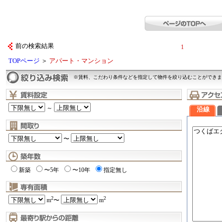
前の検索結果
1
TOPページ
＞
アパート・マンション
※賃料、こだわり条件などを指定して物件を絞り込むことができま
～
沿線
〜
新築
〜5年
〜10年
指定無し
2
2
m
〜
m