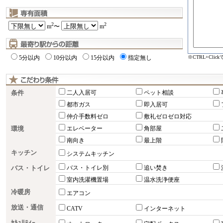
2
2
m
〜
m
※CTRL+Cli
5分以内
10分以内
15分以内
指定無し
条件
二人入居可
ペット相談
都市ガス
即入居可
仲介手数料ゼロ
敷礼ゼロゼロ対応
環境
エレベーター
角部屋
南向き
最上階
キッチン
システムキッチン
バス・トイレ
バス・トイレ別
追い焚き
室内洗濯機置場
温水洗浄便座
冷暖房
エアコン
放送・通信
CATV
インターネット