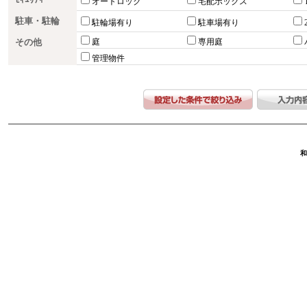
ｾｷｭﾘﾃｨｰ
オートロック
宅配ボックス
駐車・駐輪
駐輪場有り
駐車場有り
その他
庭
専用庭
管理物件
和