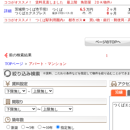
ココがオススメ！ 賃料見直しました 最上階 角部屋 2ＤＫ物件♪
2
6.5
茨城県つくば市千現1
ヶ月
つくば
万円
詳細
0
つくばエクスプレス
徒歩 23分/バス-分
-円、-円
ヶ月
5
ココがオススメ！ つくば駅利用圏内♪ 都市ガス★ 買い物・銀行・郵便局・高
前の検索結果
1
TOPページ
＞
アパート・マンション
※賃料、こだわり条件などを指定して物件を絞り込むことができま
～
沿線
〜
新築
〜5年
〜10年
指定無し