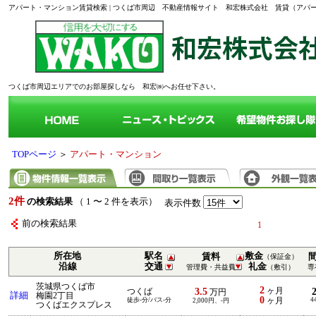
アパート・マンション賃貸検索 | つくば市周辺 不動産情報サイト 和宏株式会社 賃貸（ア
つくば市周辺エリアでのお部屋探しなら 和宏㈱へお任せ下さい。
TOPページ
＞
アパート・マンション
2件
の検索結果
（ 1 〜 2 件を表示）
表示件数
前の検索結果
1
所在地
駅名
敷金
賃料
（保証金）
沿線
交通
礼金
管理費・共益費
（敷引）
専
茨城県つくば市
2
3.5
ヶ月
つくば
万円
詳細
梅園2丁目
0
徒歩-分/バス-分
ヶ月
4
2,000円、-円
つくばエクスプレス