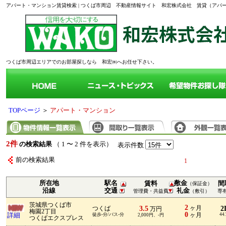
アパート・マンション賃貸検索 | つくば市周辺 不動産情報サイト 和宏株式会社 賃貸（ア
つくば市周辺エリアでのお部屋探しなら 和宏㈱へお任せ下さい。
TOPページ
＞
アパート・マンション
2件
の検索結果
（ 1 〜 2 件を表示）
表示件数
前の検索結果
1
所在地
駅名
敷金
賃料
間
（保証金）
沿線
交通
礼金
管理費・共益費
（敷引）
専
茨城県つくば市
2
3.5
ヶ月
2
つくば
万円
梅園2丁目
0
詳細
徒歩-分/バス-分
ヶ月
44
2,000円、-円
つくばエクスプレス