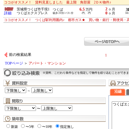
ココがオススメ！ 賃料見直しました 最上階 角部屋 2ＤＫ物件♪
2
6.5
茨城県つくば市千現1
ヶ月
3
つくば
万円
0
詳細
つくばエクスプレス
徒歩 23分/バス-分
-円、-円
ヶ月
56
ココがオススメ！ つくば駅利用圏内♪ 都市ガス★ 買い物・銀行・郵便局・高
前の検索結果
1
TOPページ
＞
アパート・マンション
※賃料、こだわり条件などを指定して物件を絞り込むことができま
～
沿線
〜
新築
〜5年
〜10年
指定無し