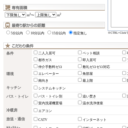
2
2
m
〜
m
※CTRL+Cli
5分以内
10分以内
15分以内
指定無し
条件
二人入居可
ペット相談
都市ガス
即入居可
仲介手数料ゼロ
敷礼ゼロゼロ対応
環境
エレベーター
角部屋
南向き
最上階
キッチン
システムキッチン
バス・トイレ
バス・トイレ別
追い焚き
室内洗濯機置場
温水洗浄便座
冷暖房
エアコン
放送・通信
CATV
インターネット