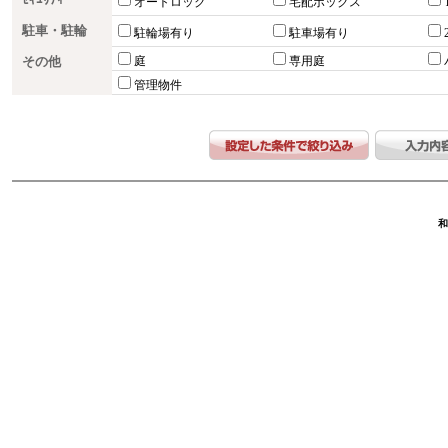
ｾｷｭﾘﾃｨｰ
オートロック
宅配ボックス
駐車・駐輪
駐輪場有り
駐車場有り
その他
庭
専用庭
管理物件
和